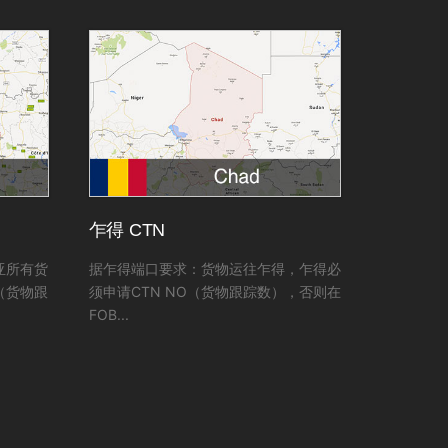
乍得 CTN
亚所有货
据乍得端口要求：货物运往乍得，乍得必
（货物跟
须申请CTN NO（货物跟踪数），否则在
FOB...