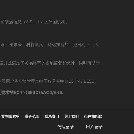
运信息（A.S.H.I.）的外国机构。
蓬 – 刚果金 – 科特迪瓦 – 马达加斯加 – 尼日利亚 – 贝
，涵盖并且满足了贸易环节的各项监管和统计，同时有助于
册用户将能够管理其电子账号并申办ECTN / BESC。
CTN(BESC)&ACD/ENS.
子货物跟踪单
业务范围
联系我们
关于我们
条件和条款
代理登录
用户登录