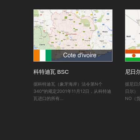
科特迪瓦 BSC
尼日尔
据科特迪瓦（象牙海岸）法令第N个
据尼日
340°的规定2001年11月12日，从科特迪
日尔）
瓦进口的所有...
NO（