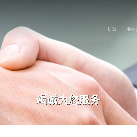
新闻
业务
竭诚为您服务