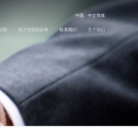
中国 - 中文简体
范围
电子货物跟踪单
联系我们
关于我们